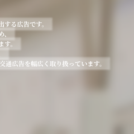
出する広告です。
め、
ます。
、
種交通広告を
幅広く取り扱っています。